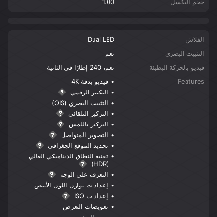
حجم البكسل
1.00
الفلاش
Dual LED
التثبيت البصري
نعم
فيديو بالحركة البطيئة
نعم، 240 إطارًا في الثانية
Features
فيديو بدقة 4K
التكبير الرقمي
التثبيت البصري (OIS)
التركيز التلقائي
التركيز باللمس
التصوير المتواصل
تحديد الموقع الجغرافي
تقنية النطاق الديناميكي العالي
(HDR)
التعرف على الوجه
إعدادات توازن اللون الأبيض
إعدادات ISO
تعويضات التعرض