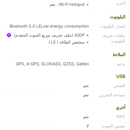
أخرى
Wi-Fi Hotspot : نعم
البلوتوث
إصدار البلوتوث
Bluetooth 5.0 LELow energy consumption
A2DP (ملف تعريف توزيع الصوت المتقدم)
ملفات تعريف
البلوتوث
منخفض الطاقة ( LE )
الملاحة
يدعم
GPS, A-GPS, GLONASS, QZSS, Galileo
USB
الشحن
نعم
مساحة التخزين
نعم
أخري
NFC
نعم
مقبس الصوت
لا