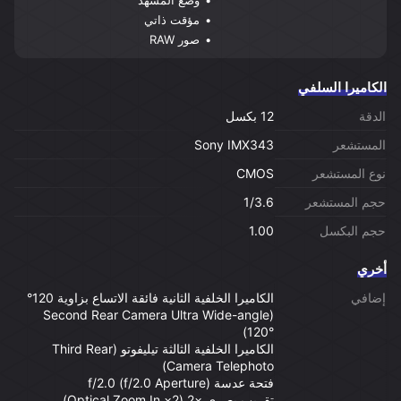
وضع المشهد
مؤقت ذاتي
صور RAW
الكاميرا السلفي
الدقة
12 بكسل
المستشعر
Sony IMX343
نوع المستشعر
CMOS
حجم المستشعر
1/3.6
حجم البكسل
1.00
أخري
إضافي
الكاميرا الخلفية الثانية فائقة الاتساع بزاوية 120°
(Second Rear Camera Ultra Wide-angle
120°)
الكاميرا الخلفية الثالثة تيليفوتو (Third Rear
Camera Telephoto)
فتحة عدسة f/2.0 (f/2.0 Aperture)
تقريب بصري ×2 (2× Optical Zoom In)