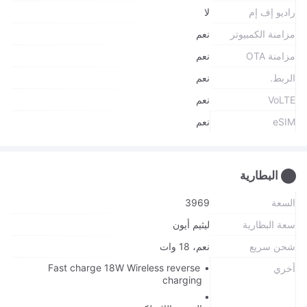
راديو إف إم
لا
مزامنة الكمبيوتر
نعم
مزامنة OTA
نعم
الربط.
نعم
VoLTE
نعم
eSIM
نعم
البطارية
السعة
3969
سعة البطارية
ليثيم أيون
شحن سريع
نعم، 18 وات
Fast charge 18W Wireless reverse
أخري
charging