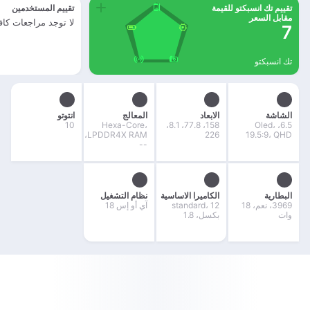
تقييم تك انسبكتو للقيمة
تقييم المستخدمين
مقابل السعر
لا توجد مراجعات كاف
7
تك انسبكتو
الشاشة
الابعاد
المعالج
انتوتو
10
Hexa-Core،
158، 77.8، 8.1،
6.5، Oled،
LPDDR4X RAM،
226
19.5:9، QHD
--
البطارية
الكاميرا الاساسية
نظام التشغيل
3969، نعم، 18
standard، 12
آي أو إس 18
وات
بكسل، 1.8