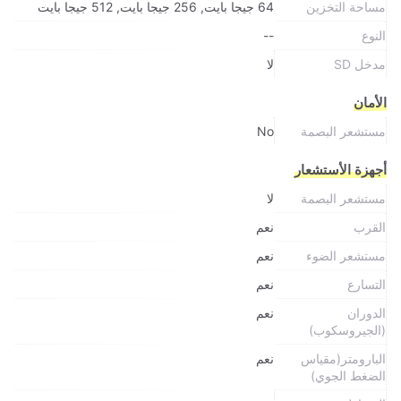
مساحة التخزين
64 جيجا بايت, 256 جيجا بايت, 512 جيجا بايت
النوع
--
مدخل SD
لا
الأمان
مستشعر البصمة
No
أجهزة الأستشعار
مستشعر البصمة
لا
القرب
نعم
مستشعر الضوء
نعم
التسارع
نعم
الدوران
نعم
(الجيروسكوب)
البارومتر(مقياس
نعم
الضغط الجوي)