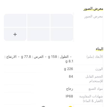
معرض الصور
معرض الصور
البناء
الأبعاد (ملم)
•
الطول : 158 g
•
العرض : 77.8 g
•
الارتفاع :
8.1 g
الوزن
226 g
الحجم القابل
84
للإستخدام
مواد الصنع
زجاج
شهادات المقاومة
IP68
(الغبار & الماء)