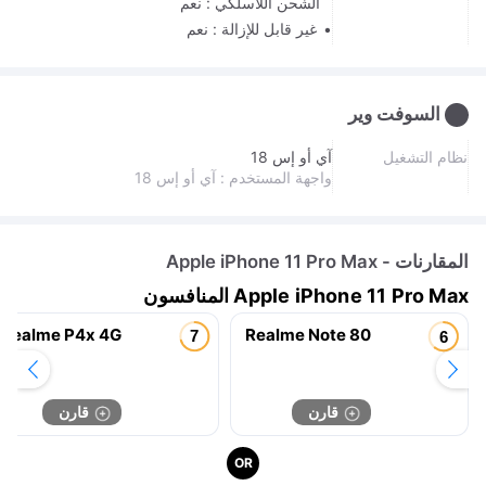
الشحن اللاسلكي : نعم
غير قابل للإزالة : نعم
السوفت وير
نظام التشغيل
آي أو إس 18
واجهة المستخدم : آي أو إس 18
المقارنات - Apple iPhone 11 Pro Max
Apple iPhone 11 Pro Max المنافسون
realme P4x 4G
Realme Note 80
قارن
قارن
OR