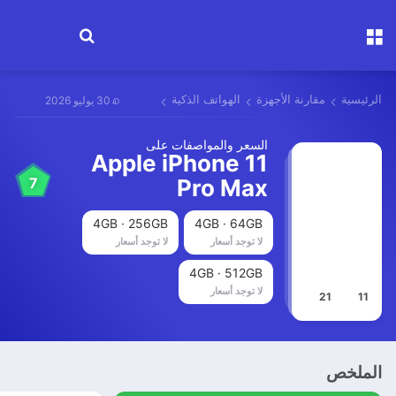
القائمة
ابحث عن جهاز
الرئيسية
مقارنة الأجهزة
الهواتف الذكية
30 يوليو 2026
السعر والمواصفات على
Apple iPhone 11
7
Pro Max
4GB · 256GB
4GB · 64GB
لا توجد أسعار
لا توجد أسعار
4GB · 512GB
لا توجد أسعار
21
11
الملخص