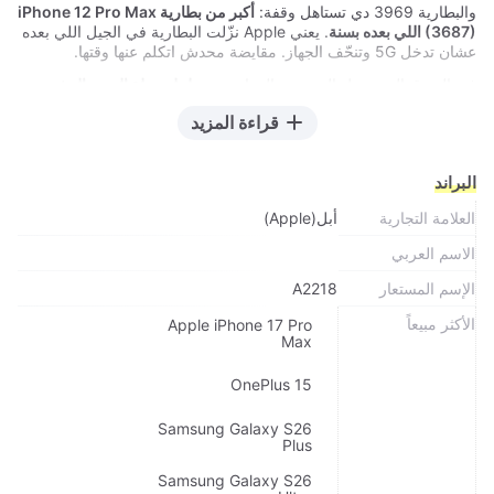
والبطارية 3969 دي تستاهل وقفة:
أكبر من بطارية iPhone 12 Pro Max
(3687) اللي بعده بسنة
. يعني Apple نزّلت البطارية في الجيل اللي بعده
عشان تدخل 5G وتنحّف الجهاز. مقايضة محدش اتكلم عنها وقتها.
في السوق المستعمل المصري، الجهاز ده
وصل لمرحلة السعر الرخيص
جدًا
، وفيه حاجتين لازم تعرفهم:
مفيش 5G
، والبطارية عمرها سبع سنين
قراءة المزيد
— فاسأل عن صحتها قبل أي حاجة.
البراند
العلامة التجارية
أبل(Apple)
الاسم العربي
الإسم المستعار
A2218
الأكثر مبيعاً
Apple iPhone 17 Pro
Max
OnePlus 15
Samsung Galaxy S26
Plus
Samsung Galaxy S26