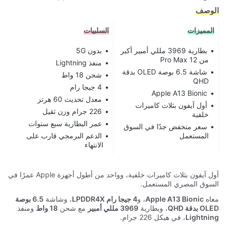
الوصف
المميزات
السلبيات
بطارية 3969 مللي أمبير أكبر
بدون 5G
من 12 Pro Max
منفذ Lightning
شاشة 6.5 بوصة OLED بدقة
شحن 18 واط
QHD
4 جيجا رام
Apple A13 Bionic
معدل تحديث 60 هرتز
أول آيفون بثلاث كاميرات
226 جرام وزن ثقيل
خلفية
عمر البطارية سبع سنوات
سعر منخفض جدًا في السوق
المستعمل
الدعم البرمجي قارب على
الانتهاء
أول آيفون بثلاث كاميرات خلفية، وواحد من أطول أجهزة Apple عمرًا في
السوق المصري المستعمل.
معاه
Apple A13 Bionic
، و
4 جيجا رام LPDDR4X
، وشاشة
6.5 بوصة
OLED بدقة QHD
، وبطارية
3969 مللي أمبير
مع شحن
18 واط
ومنفذ
Lightning
، في هيكل 226 جرام.