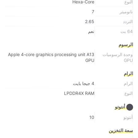
النوع
Hexa-Core
نانوميتر
7
التردد
2.65
64 بت
نعم
الرسوم
وحدة الرسوميات
Apple 4-core graphics processing unit A13
GPU
GPU
الرام
الرام
4 جيجا بايت
النوع
LPDDR4X RAM
أنتوتو
أنتوتو
10
سعة التخزين