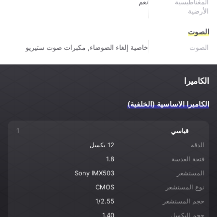
المغناطيسية
نعم
الأرضية
الصوت
الصوت
خاصية إلغاء الضوضاء, مكبرات صوت ستيريو
الكاميرا
الكاميرا الاساسية (الخلفية)
1
قياسي
الدقة
12 بكسل
فتحة العدسة
1.8
المستشعر
Sony IMX503
نوع المستشعر
CMOS
حجم المستشعر
1/2.55
حجم البكسل
1.40