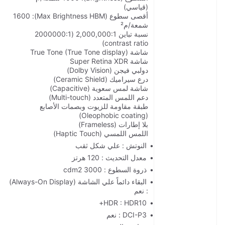
(قياسي)
أقصى سطوع (Max Brightness HBM): 1600
شمعة/م²
نسبة تباين 2,000,000:1 (2000000:1
contrast ratio)
شاشة True Tone (True Tone display)
شاشة Super Retina XDR
دولبي فيجن (Dolby Vision)
درع سيراميك (Ceramic Shield)
شاشة لمس سعوية (Capacitive)
دعم اللمس المتعدد (Multi-touch)
طبقة مقاومة للزيوت وبصمات الأصابع
(Oleophobic coating)
بلا إطارات (Frameless)
اللمس اللمسي (Haptic Touch)
النوتش : علي شكل ثقب
معدل التحديث : 120 هرتز
ذروة السطوع : 3000 cdm2
البقاء دائماً علي الشاشة (Always-On Display)
: نعم
HDR : HDR10+
DCI-P3 : نعم