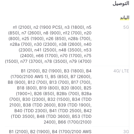
التوصيل
الباند
n1 (2100), n2 (1900 PCS), n3 (1800), n5
5G
(850), n7 (2600), n8 (900), n12 (700), n20
(800), n25 (1900), n26 (850), n28b (700),
n28a (700), n30 (2300), n38 (2600), n40
(2300), n41 (2500), n48 (3500), n53
(2400), n66 (1700), n70 (1700), n75
(1500), n77 (3700), n78 (3500), n79 (4700)
B1 (2100), B2 (1900), B3 (1800), B4
4G/ LTE
(1700/2100 AWS 1), B5 (850), B7 (2600),
B8 (900), B12 (700), B13 (700), B17 (700),
B18 (800), B19 (800), B20 (800), B25
(1900+), B26 (850), B28b (700), B28a
(700), B30 (2300), B32 (1500), B34 (TDD
2100), B38 (TDD 2600), B39 (TDD 1900),
B40 (TDD 2300), B41 (TDD 2500), B42
(TDD 3500), B48 (TDD 3600), B53 (TDD
2400), B66 (1700/2100)
B1 (2100), B2 (1900), B4 (1700/2100 AWS
3G