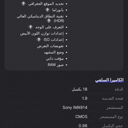
تحديد الموقع الجغرافي
بانوراما
تقنية النطاق الديناميكي العالي
(HDR)
التعرف على الوجه
إعدادات توازن اللون الأبيض
إعدادات ISO
تعويضات التعرض
وضع المشهد
مؤقت ذاتي
صور RAW
الكاميرا السلفي
الدقة
18 بكسل
فتحة العدسة
1.9
المستشعر
Sony IMX914
نوع المستشعر
CMOS
حجم البكسل
0.96