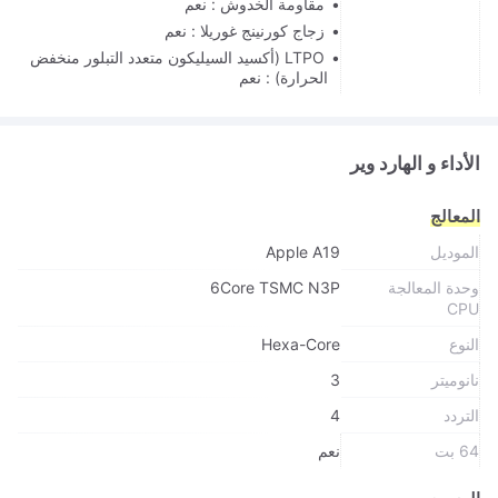
مقاومة الخدوش : نعم
زجاج كورنينج غوريلا : نعم
LTPO (أكسيد السيليكون متعدد التبلور منخفض
الحرارة) : نعم
الأداء و الهارد وير
المعالج
الموديل
Apple A19
وحدة المعالجة
6Core TSMC N3P
CPU
النوع
Hexa-Core
نانوميتر
3
التردد
4
64 بت
نعم