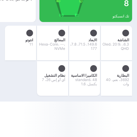
8
تك انسبكتو
الشاشة
الابعاد
المعالج
انتوتو
11
Hexa-Core، --،
149.6، 71.5، 7.8،
6.3، Oled، 20:9،
NVMe
177
QHD
البطارية
الكاميرا الاساسية
نظام التشغيل
3692، نعم، 40
standard، 48
آي أو إس 26، 7
وات
بكسل، 1.6