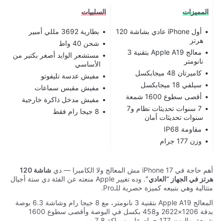
المميزات
السلبيات
أول iPhone عادي بشاشة 120
بطارية 3692 مللي أمبير
هرتز
شحن 40 واط
معالج Apple A19 بتقنية 3
مستشعر الوايد أصغر بكتير من
نانومتر
الأساسي
كاميرتان 48 ميجابكسل
مفيش عدسة تليفوتو
سيلفي 18 ميجابكسل
مفيش مقبس سماعات
أقصى سطوع 1600 شمعة
مفيش مدخل ذاكرة خارجية
7 سنوات تحديثات نظام و7
8 جيجا رام فقط
سنوات تحديثات أمان
مقاومة IP68
وزن 177 جرام
أهم حاجة في iPhone 17 مش المعالج ولا الكاميرا — دي
شاشة 120
هرتز في الجهاز “العادي”
. وده تغيير Apple منعته عن الفئة دي ستة أجيال
متتالية وهي بتبيعه كميزة حصرية للـPro.
المعالج Apple A19 بتقنية 3 نانومتر، مع 8 جيجا رام وشاشة 6.3 بوصة
بدقة 1206×2622 و458 بكسل في البوصة وأقصى سطوع 1600
شمعة. والوزن 177 جرام على سماكة 7.8 مم.