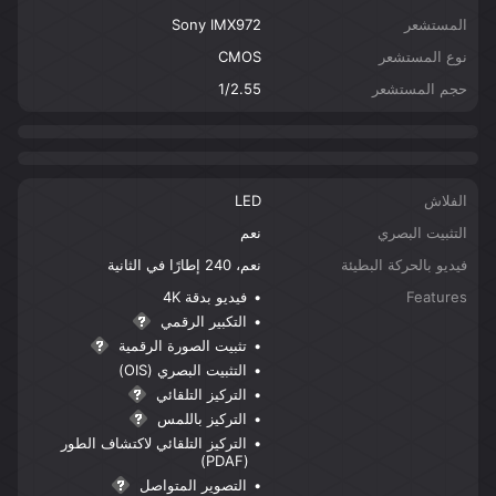
المستشعر
Sony IMX972
نوع المستشعر
CMOS
حجم المستشعر
1/2.55
الفلاش
LED
التثبيت البصري
نعم
فيديو بالحركة البطيئة
نعم، 240 إطارًا في الثانية
Features
فيديو بدقة 4K
التكبير الرقمي
تثبيت الصورة الرقمية
التثبيت البصري (OIS)
التركيز التلقائي
التركيز باللمس
التركيز التلقائي لاكتشاف الطور
(PDAF)
التصوير المتواصل