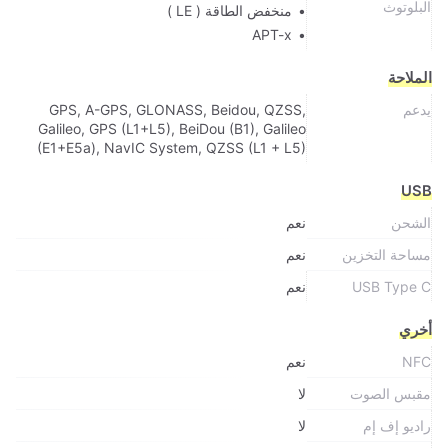
البلوتوث
منخفض الطاقة ( LE )
APT-x
الملاحة
يدعم
GPS, A-GPS, GLONASS, Beidou, QZSS,
Galileo, GPS (L1+L5), BeiDou (B1), Galileo
(E1+E5a), NavIC System, QZSS (L1 + L5)
USB
الشحن
نعم
مساحة التخزين
نعم
USB Type C
نعم
أخري
NFC
نعم
مقبس الصوت
لا
راديو إف إم
لا