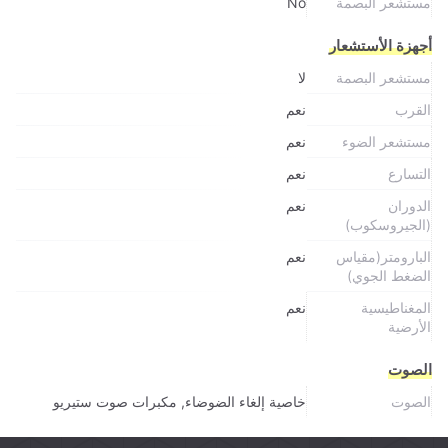
مستشعر البصمة
No
أجهزة الأستشعار
مستشعر البصمة
لا
القرب
نعم
مستشعر الضوء
نعم
التسارع
نعم
الدوران
نعم
(الجيروسكوب)
البارومتر(مقياس
نعم
الضغط الجوي)
المغناطيسية
نعم
الأرضية
الصوت
الصوت
خاصية إلغاء الضوضاء, مكبرات صوت ستيريو