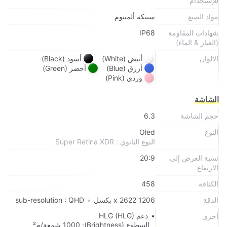
للإستخدام
مواد الصنع
سبيكة ألمنيوم
شهادات المقاومة
IP68
(الغبار & الماء)
الالوان
أبيض (White)
أسود (Black)
أزرق (Blue)
أخضر (Green)
وردي (Pink)
الشاشة
حجم الشاشة
6.3
النوع
Oled
النوع الثانوي : Super Retina XDR
نسبة العرض إلى
20:9
الارتفاع
الكثافة
458
الدقة
1206 x 2622 بكسل
•
sub-resolution : QHD
دعم HLG (HLG)
أخري
السطوع (Brightness): 1000 شمعة/م²