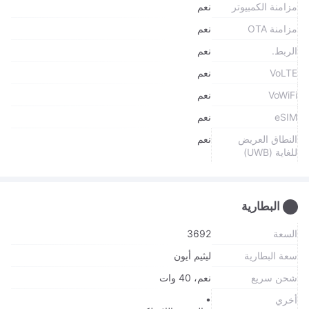
مزامنة الكمبيوتر
نعم
مزامنة OTA
نعم
الربط.
نعم
VoLTE
نعم
VoWiFi
نعم
eSIM
نعم
النطاق العريض
نعم
للغاية (UWB)
البطارية
السعة
3692
سعة البطارية
ليثيم أيون
شحن سريع
نعم، 40 وات
أخري