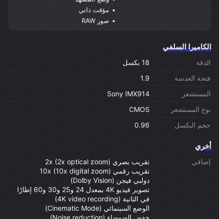
مؤقت ذاتي
صور RAW
الكاميرا السلفي
الدقة
18 بكسل
فتحة العدسة
1.9
المستشعر
Sony IMX914
نوع المستشعر
CMOS
حجم البكسل
0.96
أخري
إضافي
تقريب بصري 2x (2x optical zoom)
تقريب رقمي 10x (10x digital zoom)
دولبي فيجن (Dolby Vision)
تصوير فيديو 4K بمعدل 24 و25 و30 و60 إطارًا
في الثانية (4K video recording)
الوضع السينمائي (Cinematic Mode)
خفض الضوضاء (Noise reduction)