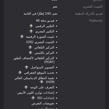
التثبيت البصري
نعم
فيديو بالحركة البطيئة
نعم، 240 إطارًا في الثانية
Features
فيديو بدقة 4K
التكبير الرقمي
التكبير البصري
تثبيت الصورة الرقمية
التثبيت البصري (OIS)
التركيز التلقائي
التركيز باللمس
التركيز التلقائي لاكتشاف الطور
(PDAF)
التصوير المتواصل
تحديد الموقع الجغرافي
تقنية النطاق الديناميكي العالي
(HDR)
التعرف على الوجه
إعدادات توازن اللون الأبيض
إعدادات ISO
تعويضات التعرض
وضع المشهد