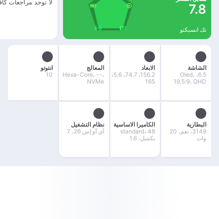
لا توجد مراجعات كاف
7.8
تك انسبكتو
الشاشة
الابعاد
المعالج
انتوتو
10
Hexa-Core، --،
156.2، 74.7، 5.6،
6.5، Oled،
NVMe
165
19.5:9، QHD
البطارية
الكاميرا الاساسية
نظام التشغيل
3149، نعم، 20
standard، 48
آي أو إس 26، 7
وات
بكسل، 1.6