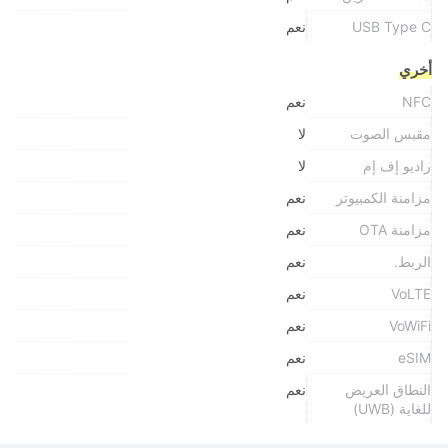
USB Type C
نعم
أخري
NFC
نعم
مقبس الصوت
لا
راديو إف إم
لا
مزامنة الكمبيوتر
نعم
مزامنة OTA
نعم
الربط.
نعم
VoLTE
نعم
VoWiFi
نعم
eSIM
نعم
النطاق العريض
نعم
للغاية (UWB)