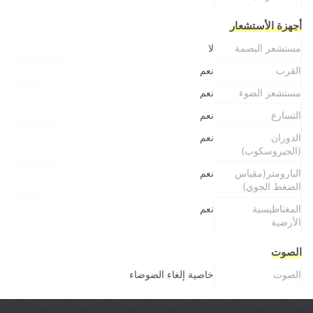
أجهزة الأستشعار
مستشعر البصمة
لا
القرب
نعم
مستشعر الضوء
نعم
التسارع
نعم
الدوران
نعم
(الجيروسكوب)
البارومتر(مقياس
نعم
الضغط الجوي)
المغناطيسية
نعم
الأرضية
الصوت
الصوت
خاصية إلغاء الضوضاء