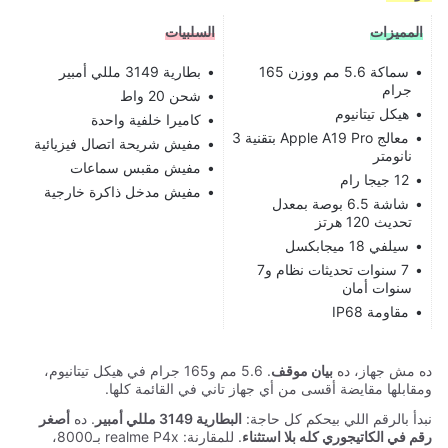
المميزات
السلبيات
سماكة 5.6 مم ووزن 165
بطارية 3149 مللي أمبير
جرام
شحن 20 واط
هيكل تيتانيوم
كاميرا خلفية واحدة
معالج Apple A19 Pro بتقنية 3
مفيش شريحة اتصال فيزيائية
نانومتر
مفيش مقبس سماعات
12 جيجا رام
مفيش مدخل ذاكرة خارجية
شاشة 6.5 بوصة بمعدل
تحديث 120 هرتز
سيلفي 18 ميجابكسل
7 سنوات تحديثات نظام و7
سنوات أمان
مقاومة IP68
ده مش جهاز، ده
بيان موقف
. 5.6 مم و165 جرام في هيكل تيتانيوم،
ومقابلها مقايضة أقسى من أي جهاز تاني في القائمة كلها.
نبدأ بالرقم اللي بيحكم كل حاجة:
البطارية 3149 مللي أمبير
. ده
أصغر
رقم في الكاتيجوري كله بلا استثناء
. للمقارنة: realme P4x بـ8000،