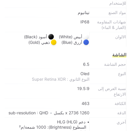
للإستخدام
مواد الصنع
تيتانيوم
شهادات المقاومة
IP68
(الغبار & الماء)
الالوان
أبيض (White)
أسود (Black)
أزرق (Blue)
ذهبي (Gold)
الشاشة
حجم الشاشة
6.5
النوع
Oled
النوع الثانوي : Super Retina XDR
نسبة العرض إلى
19.5:9
الارتفاع
الكثافة
463
الدقة
1260 x 2736 بكسل
•
sub-resolution : QHD
دعم HLG (HLG)
أخري
السطوع (Brightness): 1000 شمعة/م²