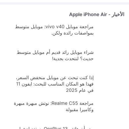
الأخبار - Apple iPhone Air
مراجعة موبايل vivo v40: موبايل متوسط
بمواصفات رائدة ولكن.
شراء موبايل رائد قديم أم موبايل متوسط
حديث؟ لنتحدث بجدية!
إذا كنت تبحث عن موبايل منخفض السعر،
فهذا هو المكان المناسب للبحث: ايفون 11
في عام 2025
مراجعة Realme C55: نوتش مبهرة مبهرة
وكاميرا مقبولة
يبدو أن هاتف OnePlus 13 يستعد لدخول