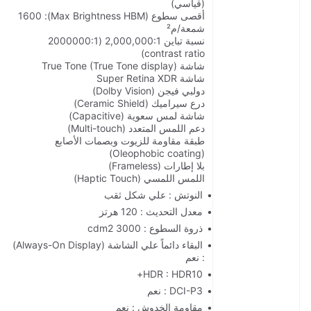
(قياسي)
أقصى سطوع (Max Brightness HBM): 1600
شمعة/م²
نسبة تباين 2,000,000:1 (2000000:1
contrast ratio)
شاشة True Tone (True Tone display)
شاشة Super Retina XDR
دولبي فيجن (Dolby Vision)
درع سيراميك (Ceramic Shield)
شاشة لمس سعوية (Capacitive)
دعم اللمس المتعدد (Multi-touch)
طبقة مقاومة للزيوت وبصمات الأصابع
(Oleophobic coating)
بلا إطارات (Frameless)
اللمس اللمسي (Haptic Touch)
النوتش : علي شكل ثقب
معدل التحديث : 120 هرتز
ذروة السطوع : 3000 cdm2
البقاء دائماً علي الشاشة (Always-On Display)
: نعم
HDR : HDR10+
DCI-P3 : نعم
مقاومة الخدوش : نعم