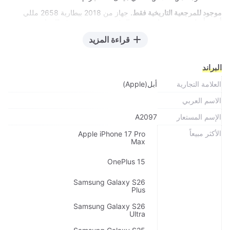
موجود للمرجعية التاريخية فقط.
جهاز من 2018 ببطارية 2658 مللي
أمبير أصلية — بعد تمان سنين، الرقم ده بقى نصفه تقريبًا. ماينفعش
توصية شراء في 2026 بأي مقياس.
قراءة المزيد
البراند
العلامة التجارية
أبل(Apple)
الاسم العربي
الإسم المستعار
A2097
الأكثر مبيعاً
Apple iPhone 17 Pro
Max
OnePlus 15
Samsung Galaxy S26
Plus
Samsung Galaxy S26
Ultra