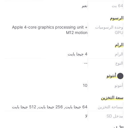
64 بت
نعم
الرسوم
وحدة الرسوميات
Apple 4-core graphics processing unit +
M12 motion
GPU
الرام
الرام
4 جيجا بايت
النوع
--
أنتوتو
أنتوتو
10
سعة التخزين
مساحة التخزين
64 جيجا بايت, 256 جيجا بايت, 512 جيجا بايت
مدخل SD
لا