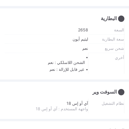
البطارية
السعة
2658
سعة البطارية
ليثيم أيون
شحن سريع
نعم
أخري
الشحن اللاسلكي : نعم
غير قابل للإزالة : نعم
السوفت وير
نظام التشغيل
آي أو إس 18
واجهة المستخدم : آي أو إس 18