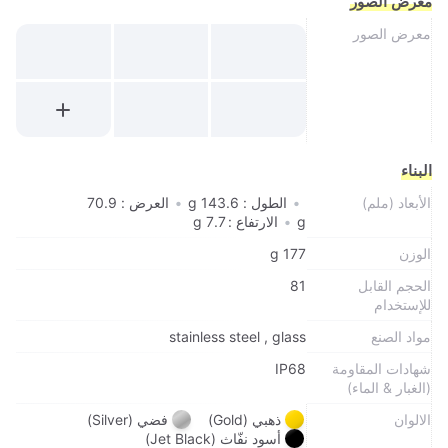
معرض الصور
معرض الصور
البناء
الأبعاد (ملم)
•
الطول : 143.6 g
•
العرض : 70.9
g
•
الارتفاع : 7.7 g
الوزن
177 g
الحجم القابل
81
للإستخدام
مواد الصنع
stainless steel , glass
شهادات المقاومة
IP68
(الغبار & الماء)
الالوان
ذهبي (Gold)
فضي (Silver)
أسود نفّاث (Jet Black)