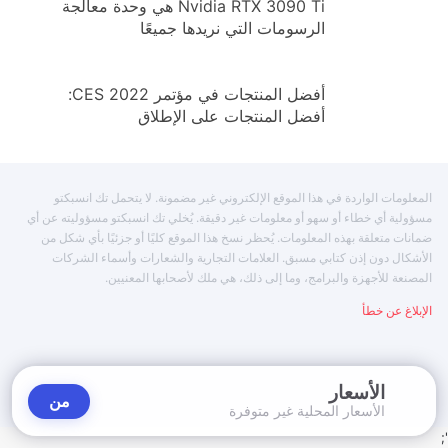
Nvidia RTX 3090 Ti هي وحدة معالجة
الرسومات التي نريدها جميعًا
أفضل المنتجات في مؤتمر CES 2022:
أفضل المنتجات على الإطلاق
المعلومات الواردة في هذا الموقع الإلكتروني غير مضمونة. لا يتحمل تك انسبكتو
مسؤولية أي خطاء أو سهو أو معلومات غير دقيقة. يُخلي تك انسبكتو مسؤوليته عن أي
ضمانات متعلقة بهذه المعلومات. يُحظر نسخ هذا الموقع كليًا أو جزئيًا بأي شكل من
الأشكال دون إذن كتابي مسبق. العلامات التجارية والشعارات وأسماء الشركات
المصنعة للأجهزة والبرامج، وما إلى ذلك، هي ملك لأصحابها المعنيين.
الإبلاغ عن خطأ
الأسعار
من
الأسعار المحلية غير متوفرة
';