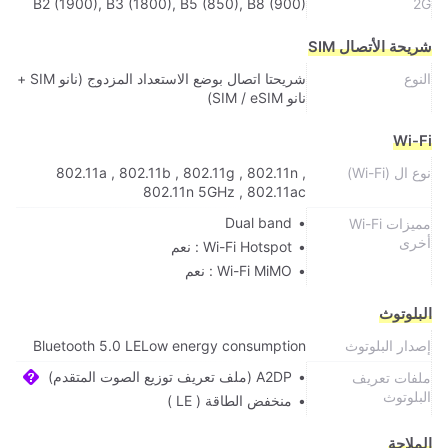
B2 (1900), B3 (1800), B5 (850), B8 (900)
2G
شريحة الأتصال SIM
النوع
شريحتا اتصال بوضع الاستعداد المزدوج (نانو SIM +
نانو SIM / eSIM)
Wi-Fi
نوع ال (Wi-Fi)
802.11a , 802.11b , 802.11g , 802.11n ,
802.11n 5GHz , 802.11ac
Dual band
مميزات Wi-Fi
أخرى
Wi-Fi Hotspot : نعم
Wi-Fi MiMO : نعم
البلوتوث
إصدار البلوتوث
Bluetooth 5.0 LELow energy consumption
A2DP (ملف تعريف توزيع الصوت المتقدم)
ملفات تعريف
البلوتوث
منخفض الطاقة ( LE )
الملاحة