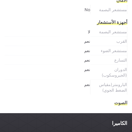
الأمان
مستشعر البصمة
No
أجهزة الأستشعار
مستشعر البصمة
لا
القرب
نعم
مستشعر الضوء
نعم
التسارع
نعم
الدوران
نعم
(الجيروسكوب)
البارومتر(مقياس
نعم
الضغط الجوي)
الصوت
الكاميرا