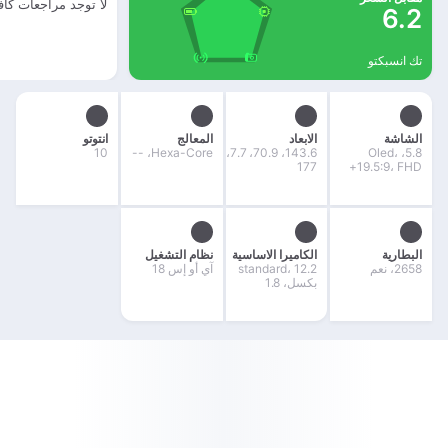
لا توجد مراجعات كاف
6.2
تك انسبكتو
الشاشة
الابعاد
المعالج
انتوتو
10
Hexa-Core، --
143.6، 70.9، 7.7،
5.8، Oled،
177
19.5:9، FHD+
البطارية
الكاميرا الاساسية
نظام التشغيل
2658، نعم
standard، 12.2
آي أو إس 18
بكسل، 1.8