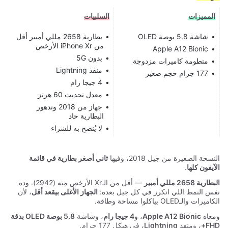
المميزات
السلبيات
شاشة 5.8 بوصة OLED
بطارية 2658 مللي أمبير أقل
من iPhone Xr الأرخص
Apple A12 Bionic
بدون 5G
منطومة كاميرات مزدوجة
منفذ Lightning
177 جرام حجم صغير
4 جيجا رام
معدل تحديث 60 هرتز
جهاز من 2018 وتدهور
البطارية حاد
لا يُنصح به للشراء
النسخة الصغيرة من جيل 2018، وفيها
ثاني أصغر بطارية في قائمة
الآيفون كلها
.
البطارية 2658 مللي أمبير
— أقل من الـXr الأرخص منه (2942). وده
نفس النمط اللي اتكرر في كل جيل بعده:
الجهاز الأغلى بيقعد أقل
، لأن
الكاميرات والـOLED بياكلوا مساحة وطاقة.
ومعاه
Apple A12 Bionic
، و
4 جيجا رام
، وشاشة
5.8 بوصة OLED بدقة
FHD+
، ومنفذ
Lightning
، في هيكل 177 جرام.