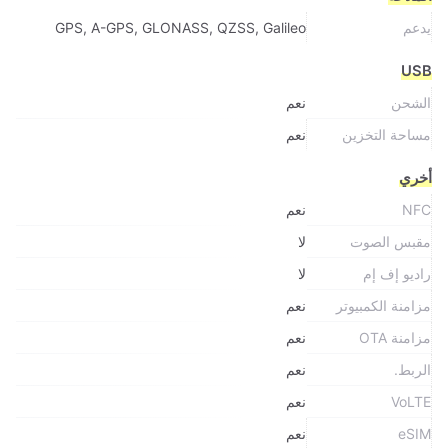
يدعم
GPS, A-GPS, GLONASS, QZSS, Galileo
USB
الشحن
نعم
مساحة التخزين
نعم
أخري
NFC
نعم
مقبس الصوت
لا
راديو إف إم
لا
مزامنة الكمبيوتر
نعم
مزامنة OTA
نعم
الربط.
نعم
VoLTE
نعم
eSIM
نعم