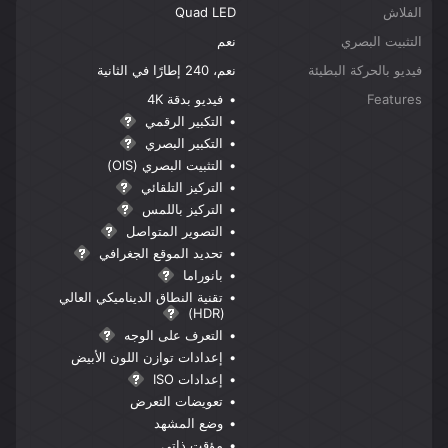
الفلاش
Quad LED
التثبيت البصري
نعم
فيديو بالحركة البطيئة
نعم، 240 إطارًا في الثانية
Features
فيديو بدقة 4K
التكبير الرقمي
التكبير البصري
التثبيت البصري (OIS)
التركيز التلقائي
التركيز باللمس
التصوير المتواصل
تحديد الموقع الجغرافي
بانوراما
تقنية النطاق الديناميكي العالي
(HDR)
التعرف على الوجه
إعدادات توازن اللون الأبيض
إعدادات ISO
تعويضات التعرض
وضع المشهد
مؤقت ذاتي