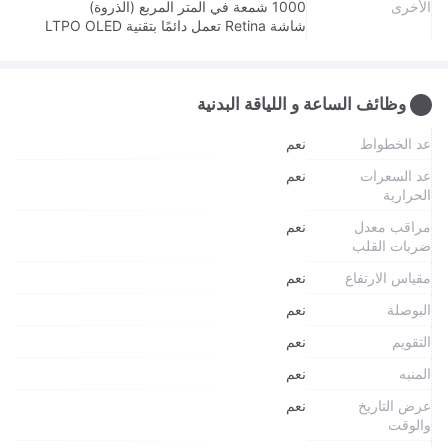
الأخرى
1000 شمعة في المتر المربع (الذروة)
شاشة Retina تعمل دائمًا بتقنية LTPO OLED
وظائف الساعة و اللياقة البدنية
عد الخطواط
نعم
عد السعرات
نعم
الحرارية
مراقب معدل
نعم
ضربات القلب
مقياس الارتفاع
نعم
البوصلة
نعم
التقويم
نعم
المنبه
نعم
عرض التاريخ
نعم
والوقت