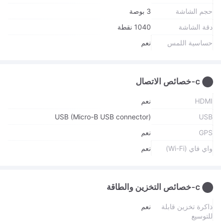
حجم الشاشة
3 بوصة
دقة الشاشة
1040 نقطة
حساسية اللمس
نعم
c-خصائص الاتصال
HDMI
نعم
USB (Micro-B USB connector)
USB
GPS
نعم
واي فاي (Wi-Fi)
نعم
c-خصائص التخزين والطاقة
ذاكرة تخزين قابلة
نعم
للتوسيع