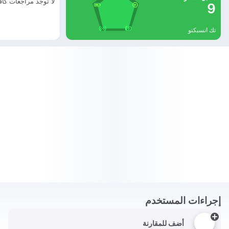
لا توجد مراجعات كاف
9
تك انسبكتو
إجراءات المستخدم
أضف للمقارنة