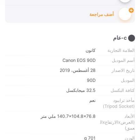
أضف مراجعة
c-عام
العلامة التجارية
كانون
أسم الموديل
Canon EOS 90D
تاريخ الاصدار
28 أغسطس، 2019
الموديل
90D
كثافة البكسل
32.5 ميجابكسل
مأخذ ترايبود
نعم
(Tripod Socket)
الأبعاد
140.7x104.8x76.8 ملي متر
(العرضxالارتفاعxال
عمق)
الوزن
701 g