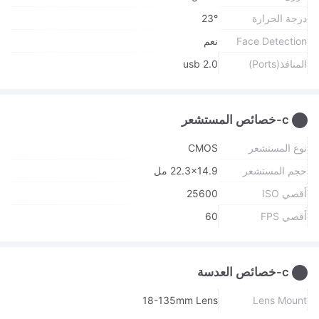
درجة الحرارة
23°
Face Detection
نعم
المنافذ(Ports)
usb 2.0
c-خصائص المستشعر
نوع المستشعر
CMOS
حجم المستشعر
22.3x14.9 مل
أقصي ISO
25600
أقصي FPS
60
c-خصائص العدسة
18-135mm Lens
Lens Mount