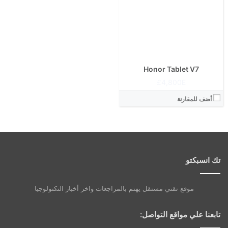
Honor Tablet V7
4,800E£
أضف للمقارنة
تك انسبكتو
موقع تقني مستقل يهتم بالمراجعات واخر أخبار التكنولوجيا
تابعنا علي مواقع التواصل: