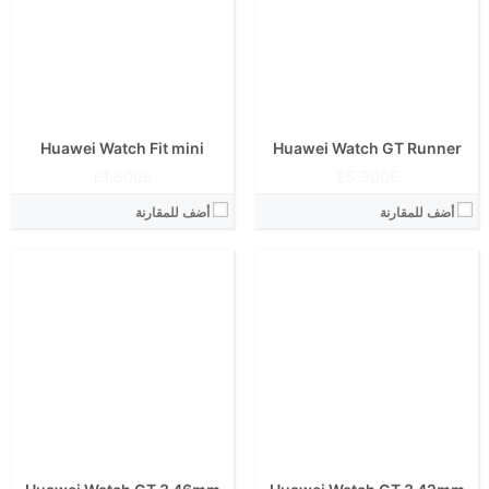
مادة الشريط:
مادة الشريط:
شكل الهيكل:
مستدير
شكل الهيكل:
مستدير
نوع الشاشة:
أموليد (AMOLED)
نوع الشاشة:
أموليد (AMOLED)
مناسب لـ:
للجنسين
مناسب لـ:
للجنسين
View Details ←
View Details ←
Huawei Watch Fit mini
Huawei Watch GT Runner
1,800E£
5,300E£
أضف للمقارنة
أضف للمقارنة