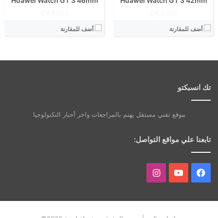
Huawei Watch GT 3 46mm
Huawei Watch GT 3 42mm
4,500E£
4,500E£
أضف للمقارنة
أضف للمقارنة
تك انسبكتو
موقع تقني مستقل يهتم بالمراجعات واخر أخبار التكنولوجيا
تابعنا علي مواقع التواصل:
فيسبوك
يوتيوب
انستقرام