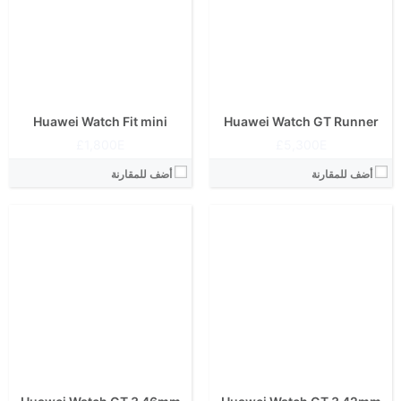
مادة الشريط:
مادة الشريط:
شكل الهيكل:
مستدير
شكل الهيكل:
مستدير
نوع الشاشة:
أموليد (AMOLED)
نوع الشاشة:
أموليد (AMOLED)
مناسب لـ:
للجنسين
مناسب لـ:
للجنسين
View Details ←
View Details ←
Huawei Watch Fit mini
Huawei Watch GT Runner
1,800E£
5,300E£
أضف للمقارنة
أضف للمقارنة