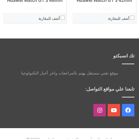
Huawei Watch GT 3 46mm
Huawei Watch GT 3 42mm
4,500E£
4,500E£
أضف للمقارنة
أضف للمقارنة
تك انسبكتو
موقع تقني مستقل يهتم بالمراجعات واخر أخبار التكنولوجيا
تابعنا علي مواقع التواصل:
فيسبوك
يوتيوب
انستقرام