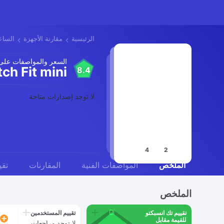
الرئيسية
مقارنة الأجهزة
الساع
السعر والمواصفات على
ch Fit mini
8.4
لا توجد إصدارات متاحة
4
2
الملخص
المواصفات الفنية
المقارنات
تقي
الملخص
تقييم تك انسبكتو
تقييم المستخدمين
للقيمة مقابل
لا توجد مراجعات