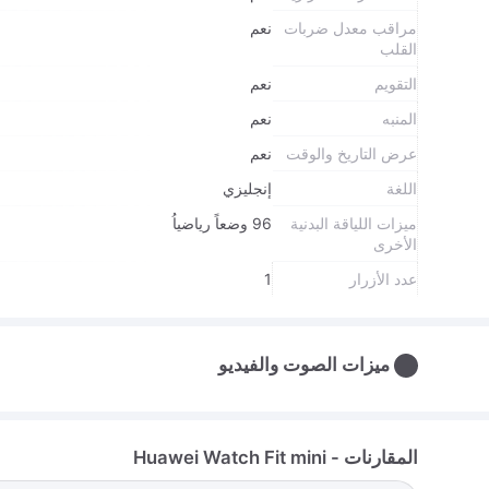
مراقب معدل ضربات
نعم
القلب
التقويم
نعم
المنبه
نعم
عرض التاريخ والوقت
نعم
اللغة
إنجليزي
ميزات اللياقة البدنية
96 وضعاً رياضياُ
الأخرى
عدد الأزرار
1
ميزات الصوت والفيديو
المقارنات - Huawei Watch Fit mini