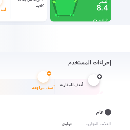
السعر
8.4
كافية
أضف 
تك انسبكتو
إجراءات المستخدم
أضف للمقارنة
أضف مراجعة
عام
العلامة التجارية
هواوي