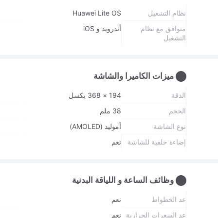
نظام التشغيل
Huawei Lite OS
متوافق مع نظام
أندرويد و iOS
التشغيل
ميزات الكاميرا والشاشة
الدقة
194 × 368 بكسل
الحجم
38 ملم
نوع الشاشة
أموليد (AMOLED)
إضاءة خلفية للشاشة
نعم
وظائف الساعة و اللياقة البدنية
عد الخطواط
نعم
عد السعرات الحرارية
نعم