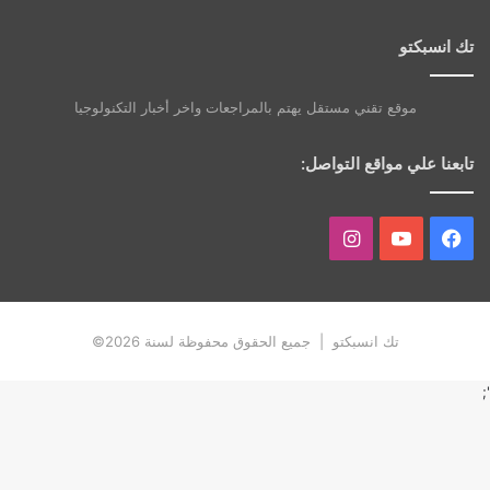
تك انسبكتو
موقع تقني مستقل يهتم بالمراجعات واخر أخبار التكنولوجيا
تابعنا علي مواقع التواصل:
فيسبوك
يوتيوب
انستقرام
تك انسبكتو | جميع الحقوق محفوظة لسنة 2026©
';