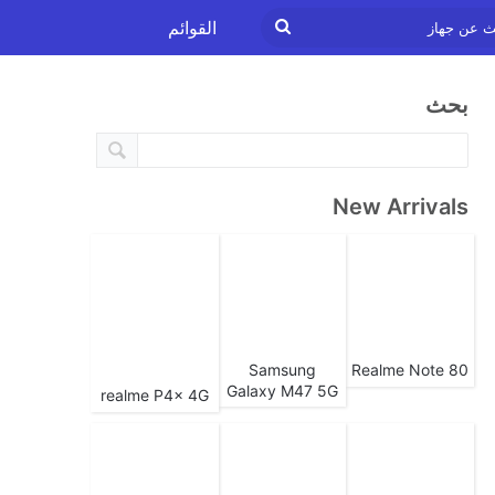
ابحث
القوائم
عن
بحث
جهاز
New Arrivals
Samsung
Realme Note 80
Galaxy M47 5G
realme P4x 4G