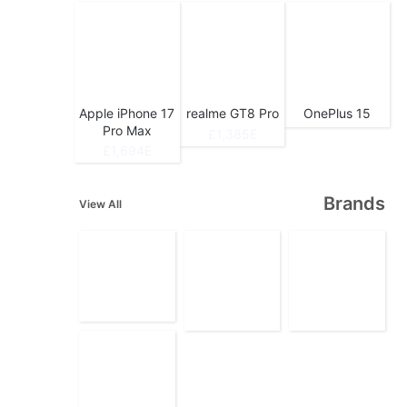
Apple iPhone 17
realme GT8 Pro
OnePlus 15
Pro Max
1,385E£
1,694E£
Brands
View All