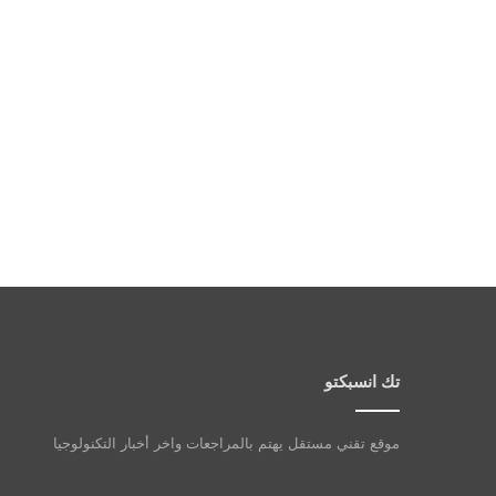
تك انسبكتو
موقع تقني مستقل يهتم بالمراجعات واخر أخبار التكنولوجيا