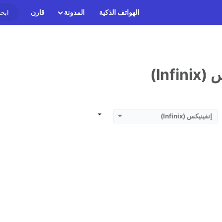
الهواتف الذكية
المدونة
قارن
Inf)
إنفينيكس (Infinix)