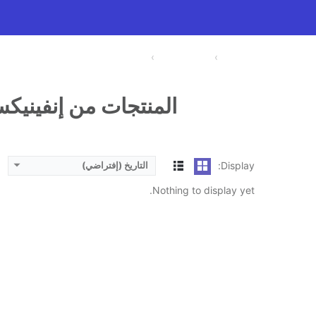
الرئيسية
مقارنة الأجهزة
إنفينيكس (Infinix)
المنتجات من إنفينيكس (inix
Display:
التاريخ (إفتراضي)
Nothing to display yet.