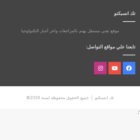
تك انسبكتو
موقع تقني مستقل يهتم بالمراجعات واخر أخبار التكنولوجيا
تابعنا علي مواقع التواصل:
فيسبوك
يوتيوب
انستقرام
تك انسبكتو | جميع الحقوق محفوظة لسنة 2026©
';