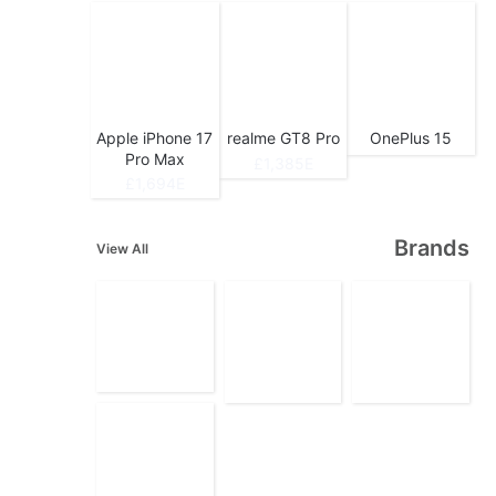
Apple iPhone 17
realme GT8 Pro
OnePlus 15
Pro Max
1,385E£
1,694E£
Brands
View All