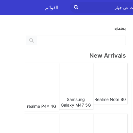
ابحث
القوائم
عن
بحث
جهاز
New Arrivals
Samsung
Realme Note 80
Galaxy M47 5G
realme P4x 4G