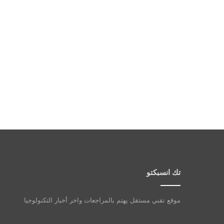
تك انسبكتو
موقع تقني مستقل يهتم بالمراجعات واخر أخبار التكنولوجيا