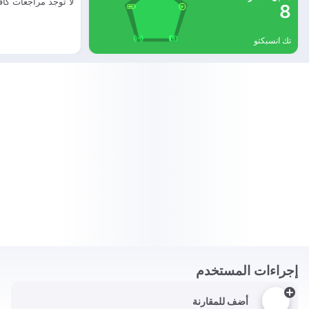
لا توجد مراجعات كاف
8
تك انسبكتو
إجراءات المستخدم
أضف للمقارنة