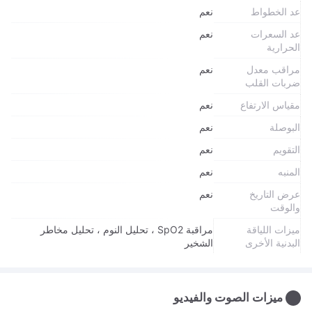
عد الخطواط
نعم
عد السعرات
نعم
الحرارية
مراقب معدل
نعم
ضربات القلب
مقياس الارتفاع
نعم
البوصلة
نعم
التقويم
نعم
المنبه
نعم
عرض التاريخ
نعم
والوقت
ميزات اللياقة
مراقبة SpO2 ، تحليل النوم ، تحليل مخاطر
البدنية الأخرى
الشخير
ميزات الصوت والفيديو