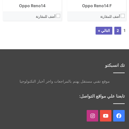
Oppo Reno14
Oppo Reno14 F
أضف للمقارنة
أضف للمقارنة
1
2
التالي »
تك انسبكتو
موقع تقني مستقل يهتم بالمراجعات واخر أخبار التكنولوجيا
تابعنا علي مواقع التواصل:
فيسبوك
يوتيوب
انستقرام