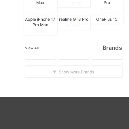
Max
Pro
1,707E£
893E£
782E£
Apple iPhone 17
realme GT8 Pro
OnePlus 15
Pro Max
1,385E£
1,694E£
Brands
View All
Show More Brands