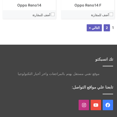
Oppo Reno14
Oppo Reno14 F
أضف للمقارنة
أضف للمقارنة
1
2
التالي »
تك انسبكتو
موقع تقني مستقل يهتم بالمراجعات واخر أخبار التكنولوجيا
تابعنا علي مواقع التواصل:
فيسبوك
يوتيوب
انستقرام