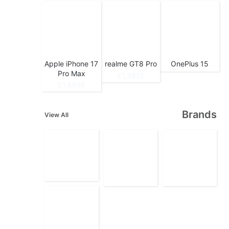
Apple iPhone 17
realme GT8 Pro
OnePlus 15
Pro Max
1,385E£
1,694E£
Brands
View All