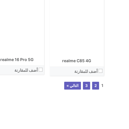
realme 16 Pro 5G
realme C85 4G
أضف للمقارنة
أضف للمقارنة
1
2
3
التالي »