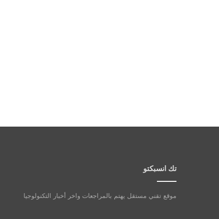
تك انسبكتو
موقع تقني مستقل يهتم بالمراجعات واخر أخبار التكنولوجيا