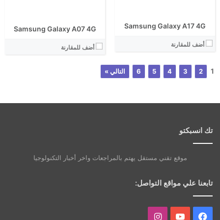
Samsung Galaxy A17 4G
Samsung Galaxy A07 4G
أضف للمقارنة
أضف للمقارنة
1
2
3
4
5
6
التالي »
تك انسبكتو
موقع تقني مستقل يهتم بالمراجعات واخر أخبار التكنولوجيا
تابعنا علي مواقع التواصل:
فيسبوك
يوتيوب
انستقرام