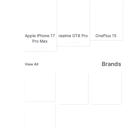
Apple iPhone 17
realme GT8 Pro
OnePlus 15
Pro Max
1,385E£
1,694E£
Brands
View All