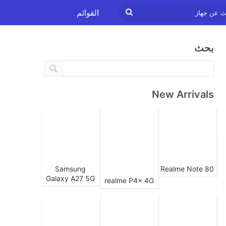
ابحث
القوائم
عن
بحث
جهاز
New Arrivals
Samsung
Realme Note 80
Galaxy A27 5G
realme P4x 4G