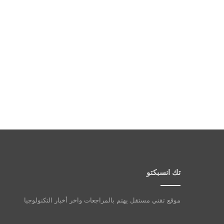
تك انسبكتو
موقع تقني مستقل يهتم بالمراجعات واخر أخبار التكنولوجيا