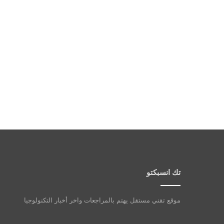
تك انسبكتو
موقع تقني مستقل يهتم بالمراجعات واخر أخبار التكنولوجيا