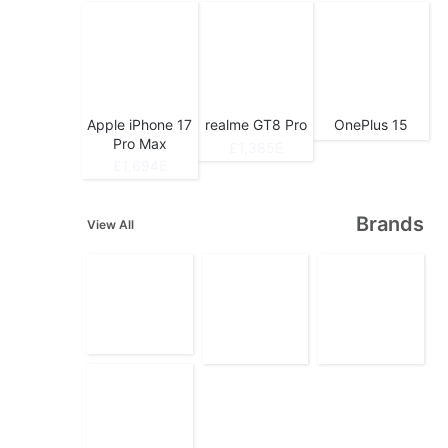
Apple iPhone 17
realme GT8 Pro
OnePlus 15
Pro Max
1,385E£
1,694E£
Brands
View All