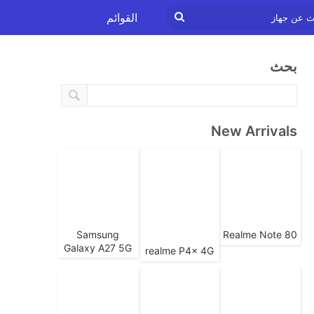
ابحث
القوائم
عن
بحث
جهاز
New Arrivals
Samsung
Realme Note 80
Galaxy A27 5G
realme P4x 4G