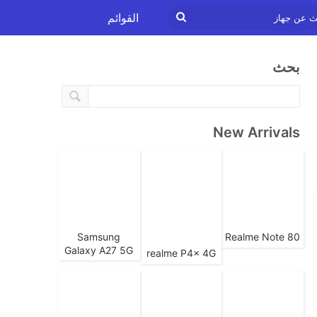
ابحث
القوائم
عن
بحث
جهاز
New Arrivals
Samsung
Realme Note 80
Galaxy A27 5G
realme P4x 4G