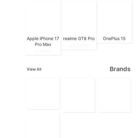
Apple iPhone 17
realme GT8 Pro
OnePlus 15
Pro Max
1,385E£
1,694E£
Brands
View All