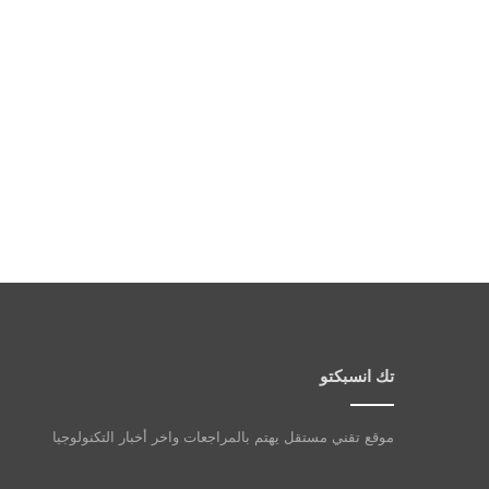
تك انسبكتو
موقع تقني مستقل يهتم بالمراجعات واخر أخبار التكنولوجيا