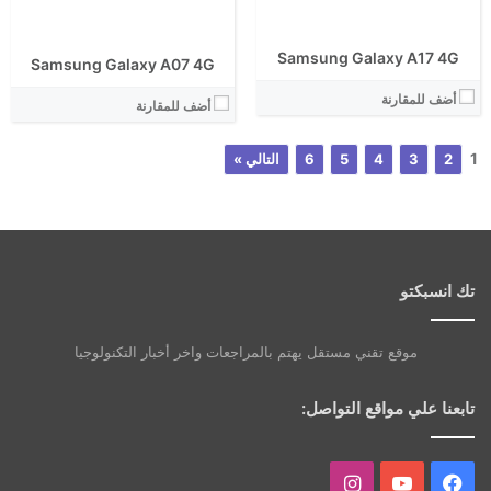
Samsung Galaxy A17 4G
Samsung Galaxy A07 4G
أضف للمقارنة
أضف للمقارنة
1
2
3
4
5
6
التالي »
تك انسبكتو
موقع تقني مستقل يهتم بالمراجعات واخر أخبار التكنولوجيا
تابعنا علي مواقع التواصل:
فيسبوك
يوتيوب
انستقرام