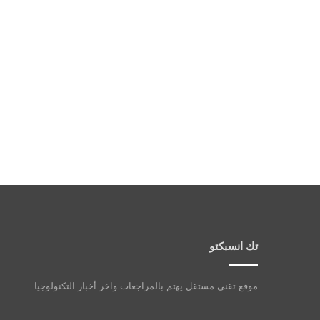
تك انسبكتو
موقع تقني مستقل يهتم بالمراجعات واخر أخبار التكنولوجيا