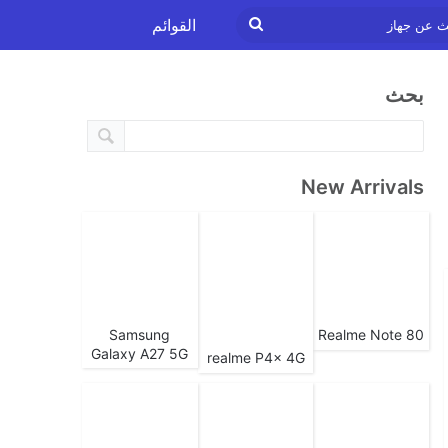
ابحث
القوائم
عن
بحث
جهاز
New Arrivals
Samsung
Realme Note 80
Galaxy A27 5G
realme P4x 4G