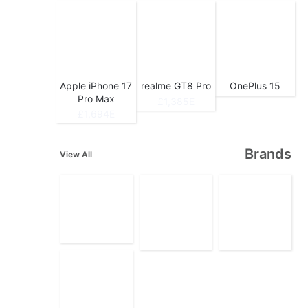
Apple iPhone 17
realme GT8 Pro
OnePlus 15
Pro Max
1,385E£
1,694E£
Brands
View All