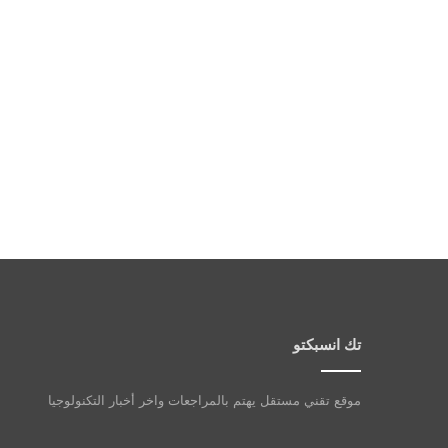
تك انسبكتو
موقع تقني مستقل يهتم بالمراجعات واخر أخبار التكنولوجيا