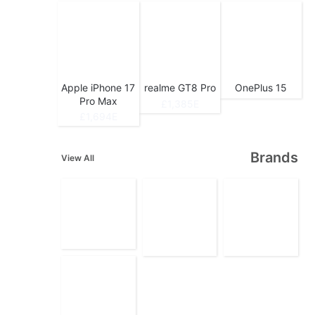
Apple iPhone 17
realme GT8 Pro
OnePlus 15
Pro Max
1,385E£
1,694E£
Brands
View All