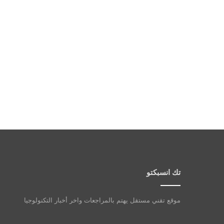
تك انسبكتو
موقع تقني مستقل يهتم بالمراجعات واخر أخبار التكنولوجيا