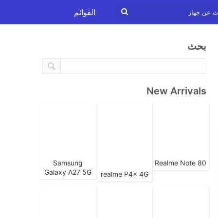
ابحث
القوائم
عن
بحث
جهاز
New Arrivals
Samsung
Realme Note 80
Galaxy A27 5G
realme P4x 4G