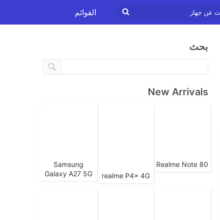
ابحث
القوائم
عن
بحث
جهاز
New Arrivals
Samsung
Realme Note 80
Galaxy A27 5G
realme P4x 4G