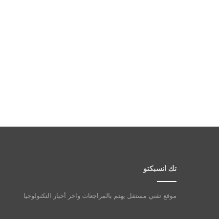
تك انسبكتو
موقع تقني مستقل يهتم بالمراجعات واخر أخبار التكنولوجيا