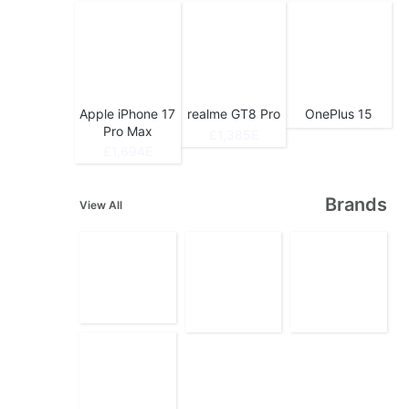
Apple iPhone 17
realme GT8 Pro
OnePlus 15
Pro Max
1,385E£
1,694E£
Brands
View All