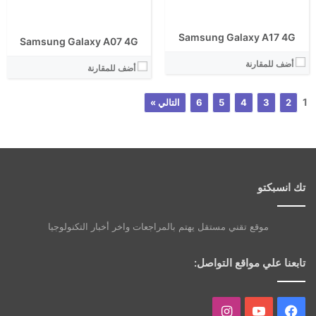
Samsung Galaxy A17 4G
Samsung Galaxy A07 4G
أضف للمقارنة
أضف للمقارنة
1
2
3
4
5
6
التالي »
تك انسبكتو
موقع تقني مستقل يهتم بالمراجعات واخر أخبار التكنولوجيا
تابعنا علي مواقع التواصل:
فيسبوك
يوتيوب
انستقرام