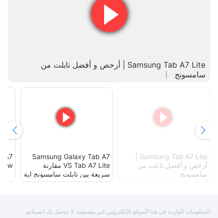
Samsung Tab A7 Lite | أرخص و أفضل تابلت من
سامسونج
b A7
Samsung Galaxy Tab A7
Samsung Tab A7 Lite |
أرخص و أفضل تابلت من
VS Tab A7 Lite مقارنة
view!
سامسونج
سريعة بين تابلت سامسونج اية
٧ و لايت أهم الاختلافات 👍🏻
المعلومات الواردة في هذا الموقع الإلكتروني غير مضمونة. لا يتحمل تك انسبكتو