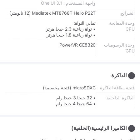
واجهة المستخدم : One UI 3.1
الشرائح
Mediatek MT8768T Helio P22T (12 نانومتر)
وحدة المعالجة
ثماني النواة:
CPU
• نواة رباعية 2.3 جيجا هرتز
• نواة رباعية 1.8 جيجا هرتز
وحدة الرسوميات
PowerVR GE8320
GPU
الذاكرة
فتحة بطاقة الذاكرة
microSDXC (فتحة مخصصة)
الذاكرة الداخلية
• 32 جيجا 3 جيجا رام
• 64 جيجا 4 جيجا رام
الكاميرا الرئيسية(الخلفية)