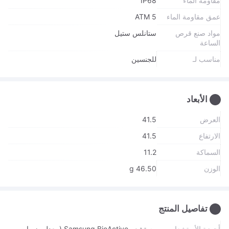
مقاومة الماء
IP68
عمق مقاومة الماء
5 ATM
مواد صنع قرص
ستانلس ستيل
الساعة
مناسب لـ
للجنسين
الأبعاد
العرض
41.5
الارتفاع
41.5
السماكة
11.2
الوزن
46.50 g
تفاصيل المنتج
أجهزة الأستشعار
مستشعر Samsung BioActive (معدل ضربات