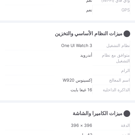
واي فاي (Wi-Fi)
نعم
GPS
نعم
ميزات النظام الأساسي والتخزين
نظام التشغيل
One UI Watch 3
متوافق مع نظام
أندرويد
التشغيل
الرام
اسم المعالج
إكسينوس W920
الذاكرة الداخلية
16 غيغا بايت
ميزات الكاميرا والشاشة
الدقة
396 × 396
الحجم
42 ملم