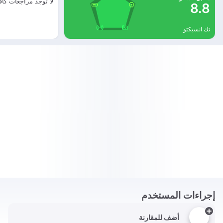
لا توجد مراجعات كاف
8.8
تك انسبكتو
إجراءات المستخدم
أضف للمقارنة