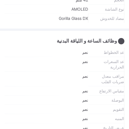
نوع الشاشة
AMOLED
مضاد للخدوش
Gorilla Glass DX
وظائف الساعة و اللياقة البدنية
عد الخطواط
نعم
عد السعرات
نعم
الحرارية
مراقب معدل
نعم
ضربات القلب
مقياس الارتفاع
نعم
البوصلة
نعم
التقويم
نعم
المنبه
نعم
عرض التاريخ
نعم