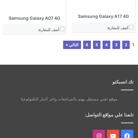
Samsung Galaxy A17 4G
Samsung Galaxy A07 4G
أضف للمقارنة
أضف للمقارنة
1
2
3
4
5
6
التالي »
تك انسبكتو
موقع تقني مستقل يهتم بالمراجعات واخر أخبار التكنولوجيا
تابعنا علي مواقع التواصل:
فيسبوك
يوتيوب
انستقرام