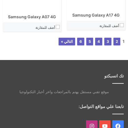
Samsung Galaxy A17 4G
Samsung Galaxy A07 4G
أضف للمقارنة
أضف للمقارنة
1
2
3
4
5
6
التالي »
تك انسبكتو
موقع تقني مستقل يهتم بالمراجعات واخر أخبار التكنولوجيا
تابعنا علي مواقع التواصل:
فيسبوك
يوتيوب
انستقرام