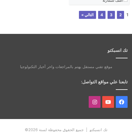
أضف للمقارنة
1
2
3
4
التالي »
تك انسبكتو
موقع تقني مستقل يهتم بالمراجعات واخر أخبار التكنولوجيا
تابعنا علي مواقع التواصل:
فيسبوك
يوتيوب
انستقرام
تك انسبكتو | جميع الحقوق محفوظة لسنة 2026©