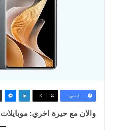
لينكدإن
ماس
فيسبوك
X
والان مع حيرة اخري: موبايلات 