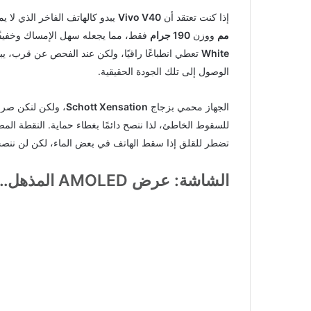
إذا كنت تعتقد أن
Vivo V40
يبدو كالهاتف الفاخر الذي لا
مم
ووزن
190 جرام
فقط، مما يجعله سهل الإمساك وخفيفًا 
White
تعطي انطباعًا راقيًا، ولكن عند الفحص عن قرب، ي
الوصول إلى تلك الجودة الحقيقية.
الجهاز محمي بزجاج
Schott Xensation
، ولكن لنكن صرحا
للسقوط الخاطئ، لذا ننصح دائمًا بغطاء حماية. النقطة الم
تضطر للقلق إذا سقط الهاتف في بعض الماء، لكن لن ننصحك
الشاشة: عرض AMOLED المذهل… حتى تجد الشمس