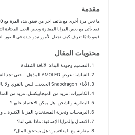
مقدمة
ها نحن مرة أخرى مع هاتف آخر من فيفو، هذه المرة مع
40
فقد يأتي مع بعض المزايا الممتازة وبعض الحيل المعتادة الت
فيفو دائمًا تعرف كيف تجعل الأمور تبدو جيدة في الصور الت
محتويات المقال
التصميم وجودة البناء: الأناقة المُقلدة
الشاشة: عرض AMOLED المذهل… حتى تجد الشمس
الأداء: Snapdragon الجديد… ليس بالقوي ولا بالضعيف
الكاميرات: مزيد من الميجابيكسل، مزيد من المت
البطارية والشحن: هل يمكن الاعتماد عليها؟
البرمجيات وتجربة المستخدم: المزايا الكثيرة… وا
الاتصال والمزايا الإضافية: ماذا بقي لنا؟
مقارنة مع المنافسين: هل يستحق المال؟