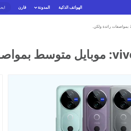
الهواتف الذكية
المدونة
قارن