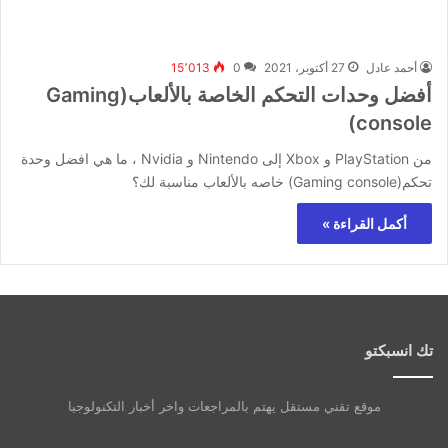
أحمد عادل
27 أكتوبر، 2021
0
15٬013
أفضل وحدات التحكم الخاصة بالألعاب(Gaming
console)
من PlayStation و Xbox إلى Nintendo و Nvidia ، ما هي افضل وحدة
تحكم(Gaming console) خاصه بالألعاب مناسبة لك؟
أكمل القراءة »
تك انسبكتو
موقع تقني مستقل يهتم بالمراجعات واخر أخبار التكنولوجيا