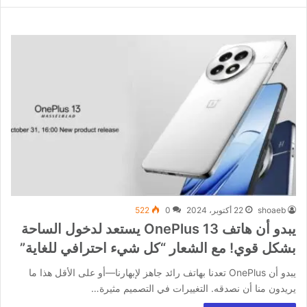
shoaeb
22 أكتوبر، 2024
0
522
يبدو أن هاتف OnePlus 13 يستعد لدخول الساحة
بشكل قوي! مع الشعار “كل شيء احترافي للغاية”
يبدو أن OnePlus تعدنا بهاتف رائد جاهز لإبهارنا—أو على الأقل هذا ما
يريدون منا أن نصدقه. التغييرات في التصميم مثيرة…