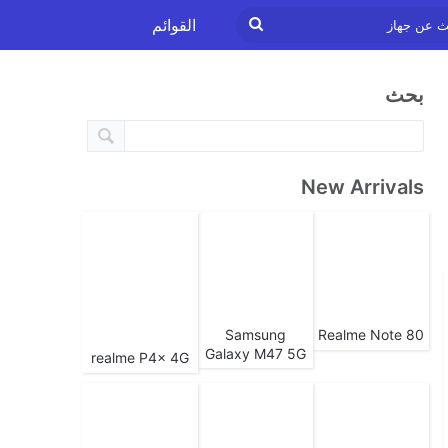
ابحث
القوائم
عن
بحث
جهاز
New Arrivals
Samsung
Realme Note 80
Galaxy M47 5G
realme P4x 4G