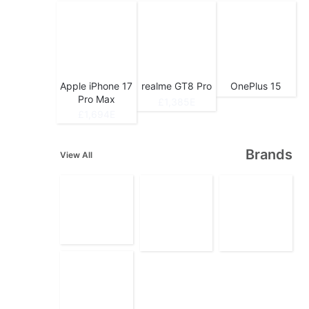
Apple iPhone 17
realme GT8 Pro
OnePlus 15
Pro Max
1,385E£
1,694E£
Brands
View All