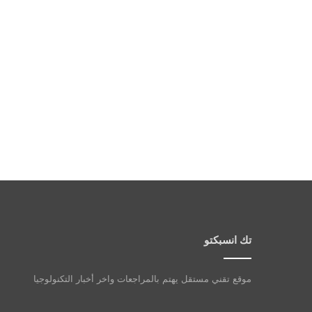
تك انسبكتو
موقع تقني مستقل يهتم بالمراجعات واخر أخبار التكنولوجيا