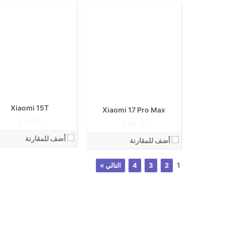
Xiaomi 15T
Xiaomi 17 Pro Max
746E£
893E£
أضف للمقارنة
أضف للمقارنة
1
2
3
4
التالي »