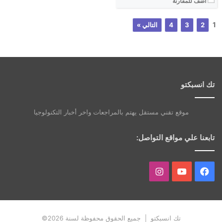
أضف للمقارنة
1
2
3
4
التالي »
تك انسبكتو
موقع تقني مستقل يهتم بالمراجعات واخر أخبار التكنولوجيا
تابعنا علي مواقع التواصل:
فيسبوك
يوتيوب
انستقرام
تك انسبكتو | جميع الحقوق محفوظة لسنة 2026©