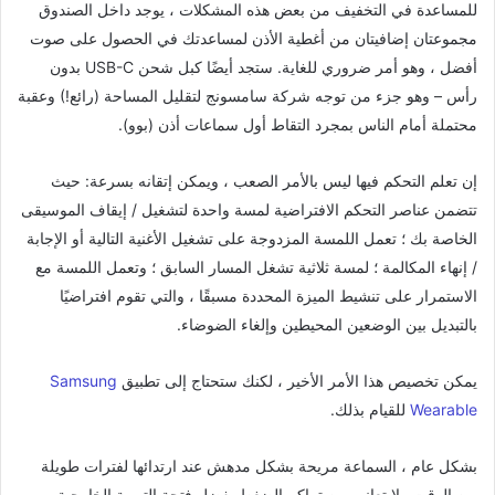
للمساعدة في التخفيف من بعض هذه المشكلات ، يوجد داخل الصندوق
مجموعتان إضافيتان من أغطية الأذن لمساعدتك في الحصول على صوت
أفضل ، وهو أمر ضروري للغاية. ستجد أيضًا كبل شحن USB-C بدون
رأس – وهو جزء من توجه شركة سامسونج لتقليل المساحة (رائع!) وعقبة
محتملة أمام الناس بمجرد التقاط أول سماعات أذن (بوو).
إن تعلم التحكم فيها ليس بالأمر الصعب ، ويمكن إتقانه بسرعة: حيث
تتضمن عناصر التحكم الافتراضية لمسة واحدة لتشغيل / إيقاف الموسيقى
الخاصة بك ؛ تعمل اللمسة المزدوجة على تشغيل الأغنية التالية أو الإجابة
/ إنهاء المكالمة ؛ لمسة ثلاثية تشغل المسار السابق ؛ وتعمل اللمسة مع
الاستمرار على تنشيط الميزة المحددة مسبقًا ، والتي تقوم افتراضيًا
بالتبديل بين الوضعين المحيطين وإلغاء الضوضاء.
يمكن تخصيص هذا الأمر الأخير ، لكنك ستحتاج إلى تطبيق
Samsung
Wearable
للقيام بذلك.
بشكل عام ، السماعة مريحة بشكل مدهش عند ارتدائها لفترات طويلة
من الوقت ولا تعاني من تراكم الضغط بفضل فتحة التهوية الخارجية ،