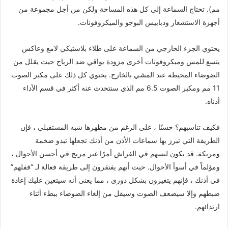
مم). تحتاج السماعة إلى كل هذه المساحة ولكن من أجل مجموعة من
أجهزة الاستشعار ودبابيس البوجو والميكروفونات.
يحتوي الجزء الخارجي من السماعة على طلاء بلاستيكي لامع وعاكس
يتسع للمس وميكروفونات أخرى مزودة بواقي ضد الرياح حيث يقلل من
الضوضاء المحيطة عند المشي بالخارج. يحتوي كل ذلك على مكبر الصوت
11 مم ومكبر الصوت 6.5 مم الذي سنتحدث عنه أكثر في قسم الأداء
أدناه.
فكيف تناسبهم؟ حسنًا ، على الرغم من مظهرها شبه المستقبلي ، فإن
الطريقة التي تبرز بها سماعات الأذن من أذنك تجعلها تبدو ضخمة
ومربكة. قد يكون لبسهم في الفراش أمرًا غير مريح في أحسن الأحوال ،
ومؤلماً في أسوأ الأحوال. حيث أنهم يفتقرون إلى طريقة فعالة لـ “قفلهم”
في أذنك ، فإنهم يتغيرون بشكل دوري ، مما يعني أنه سيتعين عليك إعادة
ضبطهم وإلا سيضعف الصوت وسيقل من إلغاء الضوضاء ببطء أثناء
ارتدائهم.