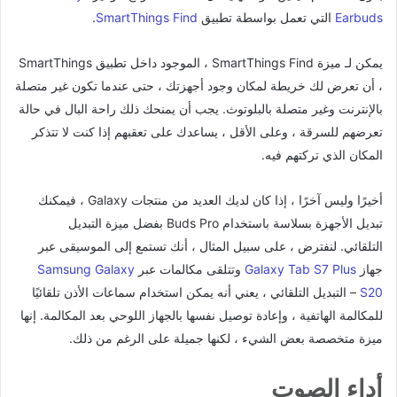
Earbuds
التي تعمل بواسطة تطبيق
SmartThings Find
.
يمكن لـ ميزة SmartThings Find ، الموجود داخل تطبيق SmartThings
، أن تعرض لك خريطة لمكان وجود أجهزتك ، حتى عندما تكون غير متصلة
بالإنترنت وغير متصلة بالبلوتوث. يجب أن يمنحك ذلك راحة البال في حالة
تعرضهم للسرقة ، وعلى الأقل ، يساعدك على تعقبهم إذا كنت لا تتذكر
المكان الذي تركتهم فيه.
أخيرًا وليس آخرًا ، إذا كان لديك العديد من منتجات Galaxy ، فيمكنك
تبديل الأجهزة بسلاسة باستخدام Buds Pro بفضل ميزة التبديل
التلقائي. لنفترض ، على سبيل المثال ، أنك تستمع إلى الموسيقى عبر
جهاز
Galaxy Tab S7 Plus
وتتلقى مكالمات عبر
Samsung Galaxy
S20
– التبديل التلقائي ، يعني أنه يمكن استخدام سماعات الأذن تلقائيًا
للمكالمة الهاتفية ، وإعادة توصيل نفسها بالجهاز اللوحي بعد المكالمة. إنها
ميزة متخصصة بعض الشيء ، لكنها جميلة على الرغم من ذلك.
أداء الصوت