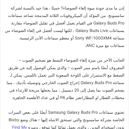
إذن ما مدى جودة ميوة إلغاء الضوضاء؟ حسنًا ، هذا جيد بالنسبة لشركة
سامسونج. من المؤكد أن الميكروفونات الثلاثة المدمجة تساعد سماعات
Galaxy Buds Pro في القيام بعمل أفضل في تقليل الضوضاء مقارنة
بسماعات Galaxy Buds Live ، لكنها ليست أفضل في إلغاء الضوضاء من
سماعة Sony WF-1000XM4 أو معظم سماعات الأذن الرئيسية.
سماعات مع ميزة ANC.
الجانب الآخر من ميزة إلغاء الضوضاء النشط هو تضخيم الصوت –
المعروف أيضًا باسم ممر الصوت – والذي يمكن الوصول إليه عن طريق
الضغط مع الاستمرار على اللوحة السعوية التي تعمل باللمس. يمكن لـ
سماعة Galaxy Buds Pro إخراج الصوت الخارجي وتوصيله بأذنيك ، مما
يضخم الصوت بما يصل إلى 20 ديسيبل ، مما يجعلها مريحة للارتداء في
محطات القطار او المطاراتعبر نظام PA أو في عداد الأطعمة الجاهزة.
تحتوي سماعات Samsung Galaxy Buds Pro أيضًا على بعض الميزات
الخاصة بشركة سامسونج والتي تستحق الانتباه إليها – هناك وضع Bixby
بدون استخدام اليدين ، والذي يعمل تمامًا كما تتوقع ، وميزة
Find My