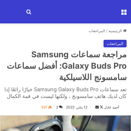
القائمة
ابحث عن جهاز
الرئيسية
/
المراجعات
المراجعات
مراجعة سماعات Samsung
Galaxy Buds Pro: أفضل سماعات
سامسونج اللاسيلكية
تعد سماعات Samsung Galaxy Buds Pro خيارًا رائعًا إذا
كان لديك هاتف سامسونج ، ولكنها ليست في قمة الكمال
Follow
أرسل
أحمد عادل
12 يناير، 2022
2
597
on
بريدا
X
إلكترونيا