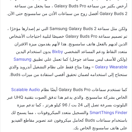
أرخص بكثير من سماعة Galaxy Buds Pro ، مما يجعل من سماعة
Galaxy Buds 2 أفضل زوج من سماعات الأذن من سامسونج حتى الآن.
ولكن مثل سماعة Samsung Galaxy Buds 2 التي تم إصدارها مؤخرًا ،
تم تصميم سماعة Galaxy Buds Pro خصيصًا لتلبية احتياجات الأشخاص
الذين لديهم بالفعل هاتف سامسونج. هذا لأنهم يقدمون ميزة الاقتران
متعدد النقاط ودعم المساعد الشخصي
Bixby
بدون استخدام اليدين
(ولكن للأسف ليس مساعد جوجل) كما تعمل علي تطبيق
Samsung
Galaxy Wearable
– وهذا متاح فقط على نظام التشغيل أندرويد والذي
ستحتاج إلى استخدامه لضمان تحقيق أقصي استفادة من ميزات Buds.
كما تستخدم سماعات Galaxy Buds Pro أيضًا نظام
Scalable Audio
الخاص بشركة سامسونج. والذي يدعم هذا تدفق الصوت بتقنية UHQ عبر
البلوتوث بسرعة تصل إلى 24 بت / 96 كيلو هرتز ، كما تدعم ميزة
SmartThings Finder
والتسجيل متعدد الميكروفونات ، مما يسمح لك
باستخدام سماعات Buds كحامل ميكروفون عند تصوير مقاطع الفيديو
على هاتف سامسونج الخاص بك.