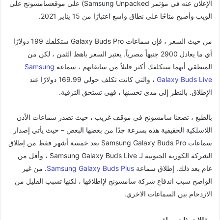
الإعلان عنه في مؤتمر Samsung Unpacked) على موقعسامسونج على
الويب وأصبح متاحًا على نطاق واسع اعتبارًا من 15 يناير 2021.
من حيث السعر ، فإن سماعات Galaxy Buds Pro ستكلفك 199 دولارًا
أي ما يعادل 2900 جنيهاً مصرياً. يعتبر السعر باهظ الثمن ، لكن من
المنطقي أنهما ستكلفك أكثر قليلاً من سابقاتهم ، سماعة
Samsung
Galaxy Buds Live
، والتي كانت تكلف حولي 169.99 دولارًا عند
الإطلاق. بالنظر إلى مدى تحسنها ، فهي تستحق الترقية.
بالطبع ، تضعنا سامسونج في موقف غريب ، حيث تصدر سماعات الأذن
اللاسلكية الحقيقية هذه بسرعة جدًا من بعضها البعض – حيث يأتي إصدار
سماعات Samsung Galaxy Buds Pro بعد خمسة أشهر فقط من إطلاق
الشركة الكورية الجنوبية لـ Samsung Galaxy Buds Live ، وأقل من
عام بعد ذلك. إطلاق سماعة
Samsung Galaxy Buds Plus
. من غير
الواضح سبب اندفاع شركة سامسونج لإاطلاقها ، لكنها تسبب القليل من
الازدحام بين السماعات الاخري.