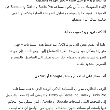
اذا كنت تريد – أو حتى تحتاج – بعض الهدوء والسكينة
لإلغاء الضوضاء تماماً لن تكون سماعة Samsung Galaxy Buds Pro في
الحقيقة القوية. ما يقدمونه هو تقليل الضوضاء الصلبة ولكنه لن تكون
صامته تمامًا أثناء تشغيلها.
اذا كنت تريد جودة صوت جذابة
علينا أن نقدم بعض الدعائم لـ AKG عند ضبط هذه السماعات – فهي
متوازنة بشكل جيد ومريحة للغاية للاستماع إليها. ومع ذلك ، فإن جودة
الصوت ليست مثيرة للاهتمام حقًا. حيث تفتقر إلى التفاصيل والمسرح
الصوتي محدود للغاية.
أنت معتاد على استخدام مساعد Google أو Siri في
الوقت الحالي ، يبدو أن المساعد الذكي الوحيد الذي تدعمه سماعات
Samsung Galaxy Buds Pro هو Bixby. هذا يعني أنه إذا قمت بالدخول
إلى المحيط البيئي لمنتجات Google أو Apple ، فلن تتمكن من التحكم
فيها باستخدام مساعد بدون استخدام اليدين. من الواضح أن هذه ليست