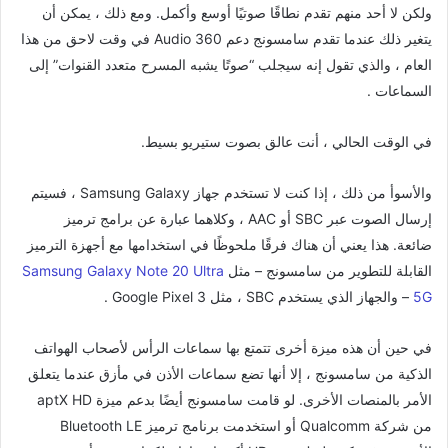
ولكن لا أحد منهم تقدم نطاقًا صوتيًا أوسع وأكمل. ومع ذلك ، يمكن أن
يتغير ذلك عندما تقدم سامسونج دعم 360 Audio في وقت لاحق من هذا
العام ، والذي تقول إنه سيجلب “صوتًا يشبه المسرح متعدد القنوات” إلى
السماعات .
في الوقت الحالي ، أنت عالق بصوت ستيريو بسيط.
والأسوأ من ذلك ، إذا كنت لا تستخدم جهاز Samsung Galaxy ، فسيتم
إرسال الصوت عبر SBC أو AAC ، وكلاهما عبارة عن برامج ترميز
ضائعة. هذا يعني أن هناك فرقًا ملحوظًا في استخدامها مع أجهزة الترميز
القابلة للتطوير من سامسونج – مثل
Samsung Galaxy Note 20 Ultra
5G
– والجهاز الذي يستخدم SBC ، مثل Google Pixel 3 .
في حين أن هذه ميزة أخرى تتمتع بها سماعات الرأس لأصحاب الهواتف
الذكية من سامسونج ، إلا أنها تضع سماعات الأذن في مأزق عندما يتعلق
الأمر بالمنصات الأخرى. لو قامت سامسونج أيضًا بدعم ميزة aptX HD
من شركة Qualcomm أو استخدمت برنامج ترميز Bluetooth LE