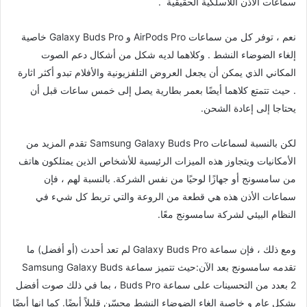
سماعات الأذن اللاسلكية الحقيقية .
نعم ، توفر كل من سماعات AirPods Pro و Galaxy Buds Pro خاصية
إلغاء الضوضاء النشط . وكلاهما لديه شكل من أشكال دعم الصوت
المكاني الذي يمكن أن يجعل العروض التلفزيونية والأفلام تبدو أكثر اثارة
. حيث تتمتع كلاهما أيضًا بعمر بطارية يصل إلى خمس ساعات قبل أن
يحتاجا إلى إعادة الشحن.
لكن بالنسبة لسماعات Samsung Galaxy Buds Pro تقدم المزيد من
الأمكانيات ويتجاوز هذه الميزات الرئيسية للأشخاص الذين يمتلكون هاتف
من سامسونج أو جهازًا لوحيًا من نفس الشركة. بالنسبة لهم ، فإن
سماعات الأذن هذه هي قطعة من الروعة والتي تربط كل شيء في
النظام البيئي لشركة سامسونج معًا.
ومع ذلك ، فإن سماعة Galaxy Buds Pro لم تعد أحدث (أو أفضل) ما
تقدمه سامسونج بعد الآن:حيث تتميز سماعة Samsung Galaxy Buds
2 بعدد من التحسينات على سماعة Buds Pro ، بما في ذلك صوت أفضل
بشكل عام و خاصية إلغاء الضوضاء النشط محسّن قليلاً أيضًا. كما انها أيضًا