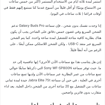
استمر لمدة ثلاثة أيام من الاستخدام المستمر (أكثر من خمس ساعات
من الاستماع يوميًا) أو أقل قليلاً من أسبوع عندما كنا نستمع إليهم فقط في
أوقات فراغنا ( ثلاث ساعات في اليوم).
إذا وجدت نفسك بدون شحن ، فإن سماعة Galaxy Buds Pro تدعم
الشحن السريع وفي غضون خمس دقائق على الشاحن يجب أن يكون
هناك بطارية كافية متاحة للتشغيل لمدة ساعة واحدة. كما يتم الشحن
السريع عبر منفذ USB-C ، ولكن الشحن اللاسلكي ممكن أيضًا ، على
الرغم من أنه أبطأ قليلاً.
إذن هل يتناسب هذا مع سماعات الأذن الأخرى؟ إنها تنافسية إلى حد
ما. حيث توفر سماعة Sony WF-SP800N التي ذكرناها سابقًا حوالي
تسع ساعات من عمر البطارية عبر سماعات الأذن ولديها تسع ساعات
أخرى في العلبة ، في حين أن سماعة Jabra Elite 75t جيدة لمدة ثماني
ساعات من التشغيل مع 20 ساعة أخرى من الشحن داخل العلبة. يعد اداء
متقارب بدون فائزين واضحين.