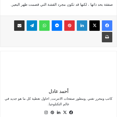
صفقة بحد ذاتها ، لكنها قد تكون مجرد القشة التي قصمت ظهر البعير.
لينكدإن
بينتيريست
ماسنجر
واتساب
تيلقرام
مشاركة عبر البريد
طباعة
أحمد عادل
كاتب ومحرر تقني ,ومطور صفحات الانترنت, احاول تغطية كل ما هو جديد في
عالم التكنلوجيا.
X
فيسبوك
لينكدإن
بينتيريست
انستقرام