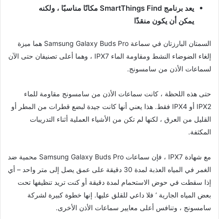
يعد برنامج SmartThings Find مكانًا مناسبًا ، ولكنه
يمكن أن يكون منقذًا
السمتان البارزتان في سماعة Samsung Galaxy Buds Pro هما ميزة
إلغاء الضوضاء النشط ومقاومة الماء IPX7 ، وهما أعلى تصنيفان حتى الآن
لسماعات الأذن من سامسونج.
حتى هذه اللحظة ، كانت سماعات الأذن من سامسونج مقاومة للماء
IPX2 أو IPX4 فقط. هذا يعني أنها كانت جيدة لبضع قطرات من المطر أو
القليل من العرق ، لكنها لم تكن من الأشياء العملية أثناء التدريبات
المكثفة.
مع شهادة IPX7 ، فإن سماعات Samsung Galaxy Buds Pro محمية ضد
الغمر في المياه العذبة لمدة 30 دقيقة على عمق يصل إلى متر واحد – أي
إذا سقطت في حوض الاستحمام لمدة دقيقة أو كنت تريد تنظيفها تحت
بعض المياه الجارية ‘ فلا داعي للقلق عليها. إنها خطوة كبيرة لشركة
سامسونج ، وتنافس أعلى معايير سماعات الأذن الأخرى.