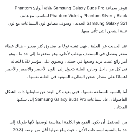
تتوفر سماعة Samsung Galaxy Buds Pro بثلاثة ألوان: Phantom
Black و Phantom Silver و Phantom Violet لتتناسب مع هاتف
Samsung Galaxy S21 الجديد ، وسوف يتطابق لون السماعات مع لون
علبة الشحن التي تأتي معها.
عند الحديث عن العلبة ، فهي تشبه نوعًا ما صندوق كنز صغير – هناك غطاء
مقعر ينفصل في المنتصف ويقلب لأعلى. وهو مضغوط إلى حد ما ، وهو
أمر رائع عندما تريد وضعها في جيبك ، ويحتوي على مؤشر LED للحالة
في كل من داخل وخارج العلبة يتحول إلى اللون الأخضر والأصفر والأحمر
اعتمادًا على مقدار شحن البطارية المتبقية في العلبة نفسها .
أما بالنسبة للسماعة نفسها ، فهي بعيدة كل البعد عن سابقاتها ذات الشكل
الفاصولياء. عاد سماعات Samsung Galaxy Buds Pro إلى شكلها
المعتاد .
من المحتمل أن يكون القمع هو الكلمة المناسبة لوصفها لأنها طويلة إلى
حد ما بالنسبة لسماعات الأذن ، حيث يبلغ طولها أقل من بوصة (20.8