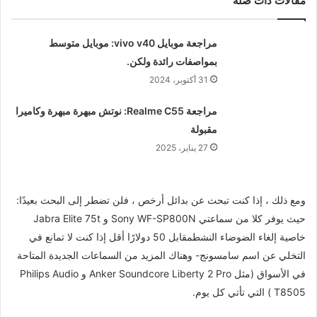
مقالات ذات صلة
مراجعة موبايل vivo v40: موبايل متوسط
بمواصفات رائدة ولكن.
31 أكتوبر، 2024
مراجعة Realme C55: نوتش مبهرة مبهرة وكاميرا
مقبولة
27 يناير، 2025
ومع ذلك ، إذا كنت تبحث عن بدائل أرخص ، فلن تضطر إلى البحث بعيدًا:
حيث يوفر كلا من سماعتي Sony WF-SP800N و Jabra Elite 75t
خاصية إلغاء الضوضاء النشطمقابل 50 دولارًا أقل إذا كنت لا تمانع في
التخلي عن اسم سامسونج- وهناك المزيد من السماعات الجديدة المتاحة
في الأسواق (مثل Anker Soundcore Liberty 2 Pro و Philips Audio
T8505 ) التي تأتي كل يوم.