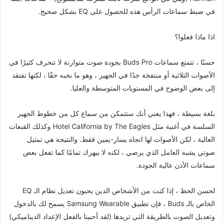
في ضبط سماعات الرأس هذه للحصول على EQ بشكل صحيح.
اذا ماذا فعلوا؟
حسنًا ، تتمتع سماعات Buds Pro بجودة صوت متوازنة لا تنحرف كثيرًا في
الأصوات الثلاثية أو منتفخة جدًا في الجهير ، وهو ما نحبه حقًا ، لكنها تفتقد
إلى بعض الوضوح في المستويات المتوسطة والعليا.
بلغة بسيطة ، فهذا يعني أنك ستتمكن من سماع كل من خطوط الجهير
السلسة في أغنية مثل Hotel California by The Eagles وكذلك القبعات
العالية ، لكن الأصوات لها اتجاه يسار-يمين فقط. والنتيجة هي تمثيل
صوتي يشبه العامل الذي يرضي ، لكنه لا يبهرك تمامًا كما تفعل بعض
سماعات الأذن عالية الجودة.
لحسن الحظ ، إذا كنت من الأشخاص الذين يحبون تعديل نظام الـ EQ
الخاص بالـ Buds ، فإن تطبيق Samsung Wearable يسمح لك بالدخول
وتعديل الصوت بالطريقة التي تريدها (لقد أحببنا بالفعل الإعداد الديناميكي)